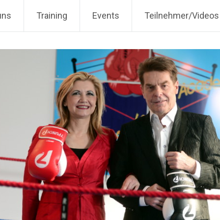
 Boxschule in Dortmund
uns
Training
Events
Teilnehmer/Videos