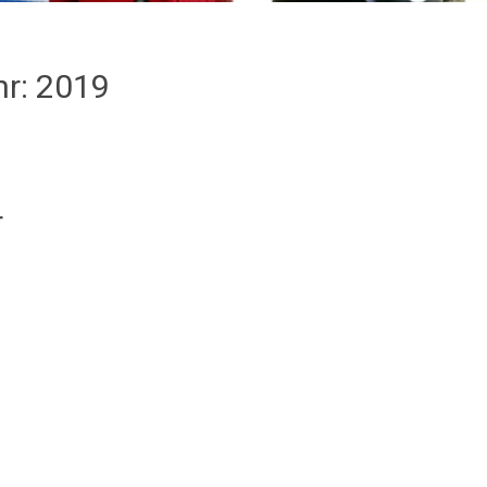
hr:
2019
r